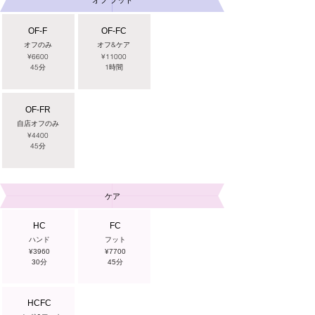
​オフ フット
OF-F
OF-FC
オフのみ
オフ&ケア
¥6600
¥11000
​45分
​1時間
OF-FR
自店オフのみ
¥4400
​45分
​ケア
HC
FC
ハンド
フット
¥3960
¥7700
​30分
​45
分
HCFC