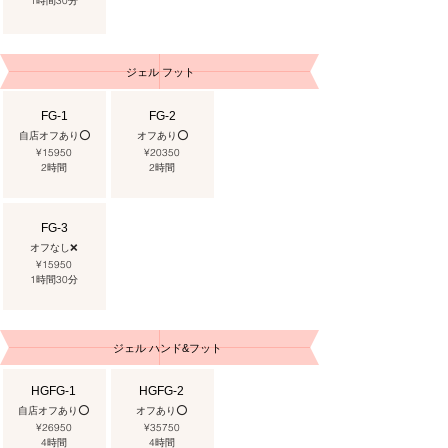
​1時間30分
ジェル フット​
FG-1
FG-2
自店オフあり⭕️
オフあり⭕️
¥15950
¥20350
​2時間
​2
時間
FG-3
オフなし❌
¥15950
​1時間30
分
​ジェル ハンド&フット
HGFG-1​
HGFG-2
自店オフあり⭕️
オフあり⭕️
¥26950
¥35750
​4時間
​4時間