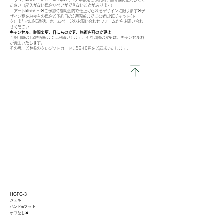
・リペア¥880〜¥1870/1本※リペア本数をご予約時、備考欄に記入してく
ださい（
記入がない場合
リペア
ができないことがあります）
・アート¥550〜※ご予約時間範囲内で仕上げられるデザインに限ります​※デ
ザイン案をお持ちの場合ご予約日の2週間前までに
公式LINEチャット(トー
ク）またはLINE通話、ホームページのお問い合わせフォームからお問い合わ
せください
キャンセル、時間変更、日にちの変更、施術内容の変更は
予約日時の12時間前までにお願いします。それ以降の変更は、
キャンセル料
が発生いたします
。
その際、ご登録のクレジットカードに
5940円
をご請求いたします。
​HGFG-3
ジェル
ハンド&フット
オフなし❌