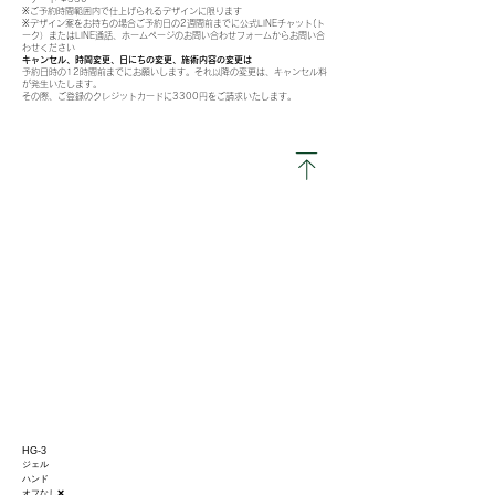
※ご予約時間範囲内で仕上げられるデザインに限ります
※デザイン案をお持ちの場合ご予約日の2週間前までに
公式LINEチャット(ト
ーク）またはLINE通話、ホームページのお問い合わせフォームからお問い合
わせください
キャンセル、時間変更、日にちの変更、施術内容の変更は
予約日時の12時間前までにお願いします。それ以降の変更は、
キャンセル料
が発生いたします
。
その際、ご登録のクレジットカードに
3300円
をご請求いたします。
​HG-3
ジェル
​ハンド
オフなし❌