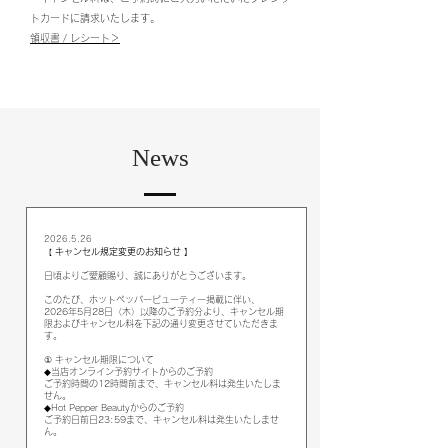
トカードに請求いたします。
領収書 / レシート＞
​News
2026.5.26
キャンセル規定変更のお知らせ 】
【
日頃よりご愛顧賜り、誠にありがとうございます。
このたび、ホットペッパービューティー掲載に伴い、
2026年5月28日（木）以降のご予約分より、キャンセル期
限およびキャンセル料を下記の通り変更させていただきま
す。
① キャンセル期限について
◆当店オンライン予約サイトからのご予約
ご予約時間の12時間前まで、キャンセル料は発生いたしま
せん。
◆Hot Pepper Beautyからのご予約
ご予約日前日23:59まで、キャンセル料は発生いたしませ
ん。