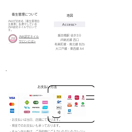
衛生管理について
​地図​
JNAが定める「衛生管理自
Access>
主基準」を遵守している
JNA認定ネイルサロンで
す。
​飯田橋駅 徒歩3分​
JNA
認定ネイル
JR総武線 西口
サロンとは>
​有楽町線・
南北線 B2b
大江戸線・
東西線 A4
​お支払い方法
・お支払いは当日、店頭にて承ります。
・現金でのお支払いも承っております。
・キャンセル料は、ご予約時にご入力いただいたクレジッ