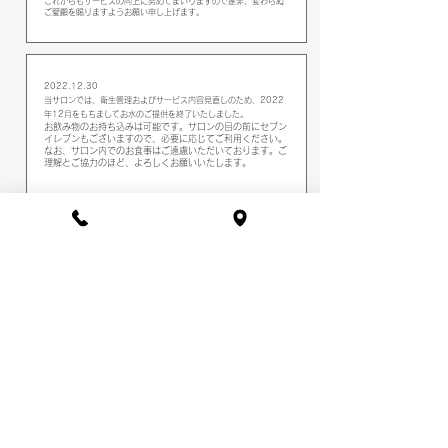
これからもサービスの向上に努めてまいりますので是非、変わらぬ
ご愛顧を賜りますようお願い申し上げます。
2022.12.30
​
当サロンでは、衛生管理およびサービス内容見直しのため、2022
年12月をもちましてお水のご提供を終了いたしました。
お飲み物のお持ち込みは可能です。サロンの目の前にセブン
イレブンもございますので、必要に応じてご利用ください。
なお、サロン内でのお食事はご遠慮いただいております。ご
理解とご協力のほど、よろしくお願いいたします。
2021.7.7
移転しました。飯田橋駅から徒歩3分、九段下駅から徒歩7分、後楽
園駅から徒歩17分、東京ドームから徒歩11分。
これからもLabeautedecoeurをご愛顧くださいますようお願い申し
上げます。
Nail salon
営業時間