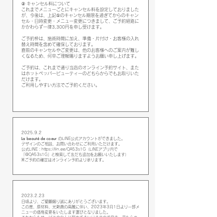
② キャンセル料について
これまでメニューごとにキャンセル料を設定しておりました
が、今後は、上記①のキャンセル期限を過ぎてからのキャン
セル・日時変更・メニュー変更につきまして、ご予約経路に
かかわらず一律3,300円を申し受けます。
ご予約枠は、施術時間に加え、準備・片付け・お客様の入れ
替え時間を含めて確保しております。
直前のキャンセルやご変更は、他のお客様へのご案内が難し
くなるため、何卒ご理解賜りますようお願い申し上げます。
ご予約は、これまで通り当店のオンライン予約サイト、また
はホットペッパービューティーのどちらからでもお取りいた
だけます。
ご利用しやすい方法でご予約ください。
2025.9.2
La
beauté de coeur
​
のLINE公式アカウントができました。
デザインのご相談、お問い合わせにご利用いただけます。
公式LINE：
https://lin.ee/QA53s1G
（LINEアプリ内で
「@QA53s1G」と検索して友だち追加をお願いいたします）
※ご予約の確定はオンライン予約より承ります。
2023.2.23
日頃より、ご愛顧賜り誠にありがとうございます。
この度、原材料、光熱費の高騰に伴い、2023年3月1日より一部メ
ニューの価格変更をいたします運びとなりました。