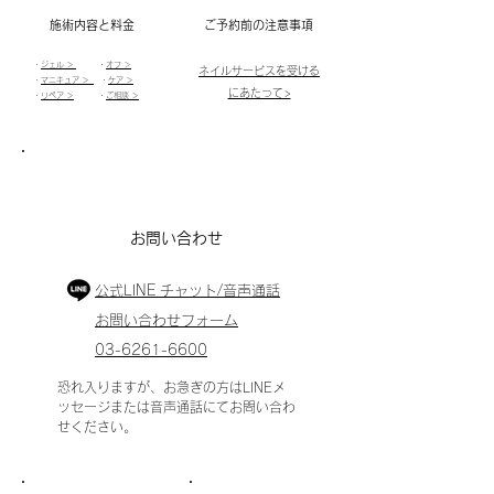
​施術内容と料金
ご予約前の注意事項
・
ジェル ＞
・
オフ ＞
ネイルサービスを受ける
・
マニキュア ＞
・
ケア ＞
にあたって>
・
​リペア ＞
・
ご相談 ＞
​お問い合わせ
公式LINE チャット/​音声通話
お問い合わせフォーム
03-6261-6600
恐れ入りますが、お急ぎの方は
LINEメ
ッセージまたは音声通話にて
お問い合わ
せください。