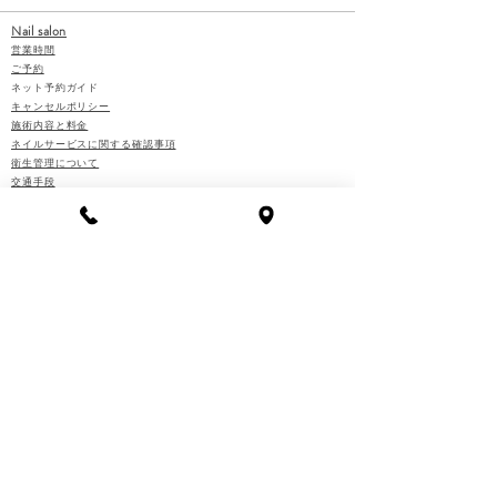
Nail salon
営業時間
ご予約
​ネット予約ガイド
キャンセルポリシー
施術内容と料金
ネイルサービスに関する確認事項
衛生管理について
交通手段
お問い合わせ
お支払い方法と領収書
お知らせ
ネイリスト紹介
ホットペッパービューティー
HOT PEPPER Beauty
Nail school
開講時間
レッスン予約
​ネット予約ガイド
キャンセルポリシー
​​​コース一覧
​スクールの特徴
交通手段