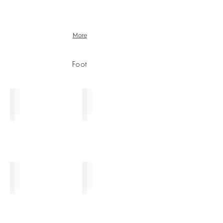
More
Foot
フット50091
フット50090
フット50089
フット50088