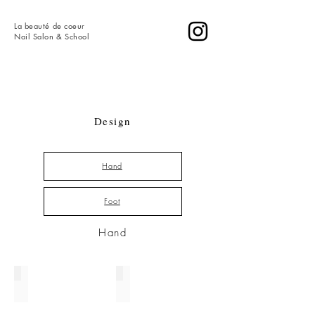
La
beauté de coeur
​Nail Salon & School
Design
Hand
Foot
Hand
ハンド00295
ハンド00294